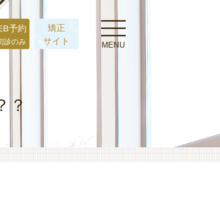
矯正
EB予約
サイト
初診のみ
MENU
？？